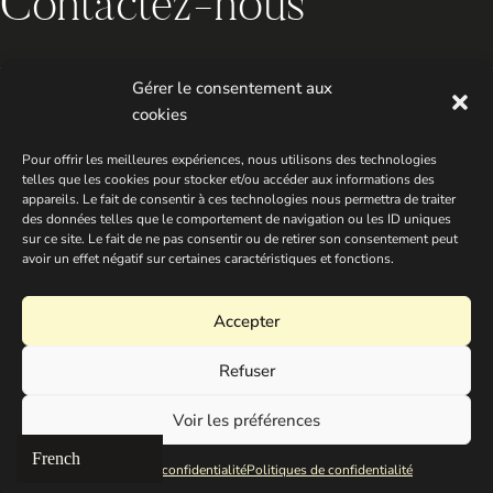
Contactez-nous
Gérer le consentement aux
Email
Qui
cookies
hello@chloegracestudio.com
Acc
Pour offrir les meilleures expériences, nous utilisons des technologies
Pre
telles que les cookies pour stocker et/ou accéder aux informations des
appareils. Le fait de consentir à ces technologies nous permettra de traiter
Por
des données telles que le comportement de navigation ou les ID uniques
sur ce site. Le fait de ne pas consentir ou de retirer son consentement peut
Con
avoir un effet négatif sur certaines caractéristiques et fonctions.
Le 
Accepter
Refuser
Voir les préférences
Politiques de confidentialité
Politiques de confidentialité