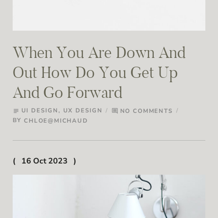
When You Are Down And
Out How Do You Get Up
And Go Forward
UI DESIGN
,
UX DESIGN
NO COMMENTS
subject
comment
BY
CHLOE@MICHAUD
16 Oct 2023