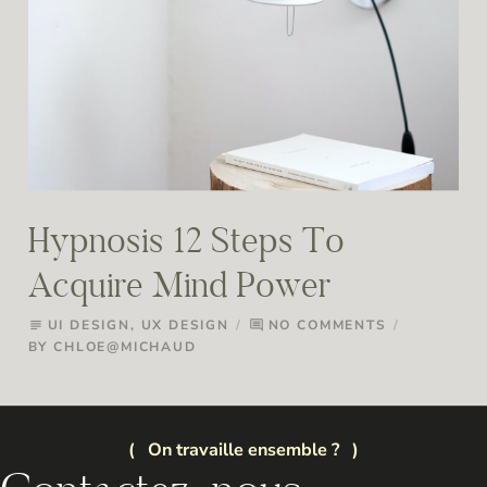
Hypnosis 12 Steps To
Acquire Mind Power
UI DESIGN
,
UX DESIGN
NO COMMENTS
subject
comment
BY
CHLOE@MICHAUD
On travaille ensemble ?