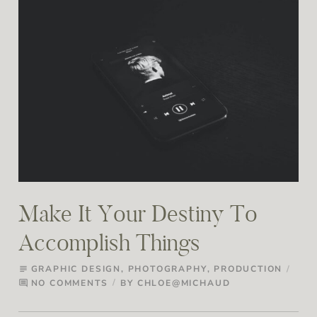
Make It Your Destiny To
Accomplish Things
GRAPHIC DESIGN
,
PHOTOGRAPHY
,
PRODUCTION
subject
NO COMMENTS
BY
CHLOE@MICHAUD
comment