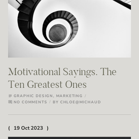
Motivational Sayings. The
Ten Greatest Ones
GRAPHIC DESIGN
,
MARKETING
subject
NO COMMENTS
BY
CHLOE@MICHAUD
comment
19 Oct 2023